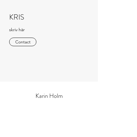
KRIS
skriv här
Contact
Karin Holm
karin(snabel-a)psykologkarinholm.se
0707-36 36 78
Västerlånggatan 27